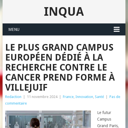
INQUA
MENU
LE PLUS GRAND CAMPUS
EUROPÉEN DÉDIÉ À LA
RECHERCHE CONTRE LE
CANCER PREND FORME À
VILLEJUIF
Redaction
|
11 novembre 2024
|
France
,
Innovation
,
Santé
|
Pas de
commentaire
Le futur
Campus
Grand Paris,