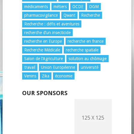
médicaments
métiers
OCDE
OGM
pharmacovigilance
Qwant
Recherche
Recherche : défis et aventures
recherche d’un insecticide
recherche en Europe
recherche en france
Recherche Médicale
recherche spatiale
Salon de l’Agriculture
solution au chômage
travail
Union Européenne
université
Venins
Zika
économie
OUR SPONSORS