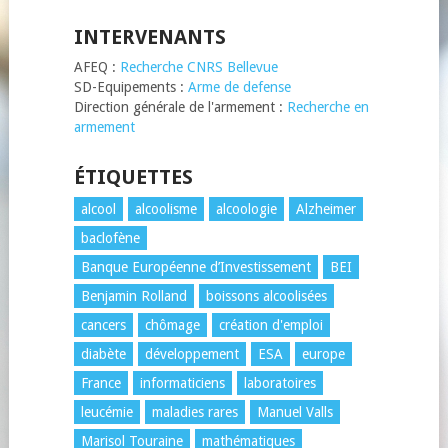
INTERVENANTS
AFEQ :
Recherche CNRS Bellevue
SD-Equipements :
Arme de defense
Direction générale de l'armement :
Recherche en
armement
ÉTIQUETTES
alcool
alcoolisme
alcoologie
Alzheimer
baclofène
Banque Européenne d’Investissement
BEI
Benjamin Rolland
boissons alcoolisées
cancers
chômage
création d'emploi
diabète
développement
ESA
europe
France
informaticiens
laboratoires
leucémie
maladies rares
Manuel Valls
Marisol Touraine
mathématiques