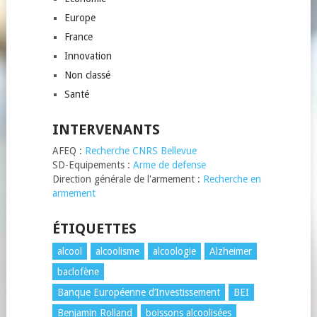
Europe
France
Innovation
Non classé
Santé
INTERVENANTS
AFEQ :
Recherche CNRS Bellevue
SD-Equipements :
Arme de defense
Direction générale de l'armement :
Recherche en
armement
ÉTIQUETTES
alcool
alcoolisme
alcoologie
Alzheimer
baclofène
Banque Européenne d’Investissement
BEI
Benjamin Rolland
boissons alcoolisées