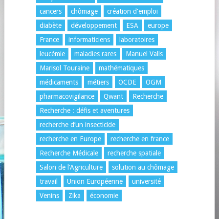
cancers
chômage
création d'emploi
diabète
développement
ESA
europe
France
informaticiens
laboratoires
leucémie
maladies rares
Manuel Valls
Marisol Touraine
mathématiques
médicaments
métiers
OCDE
OGM
pharmacovigilance
Qwant
Recherche
Recherche : défis et aventures
recherche d’un insecticide
recherche en Europe
recherche en france
Recherche Médicale
recherche spatiale
Salon de l’Agriculture
solution au chômage
travail
Union Européenne
université
Venins
Zika
économie