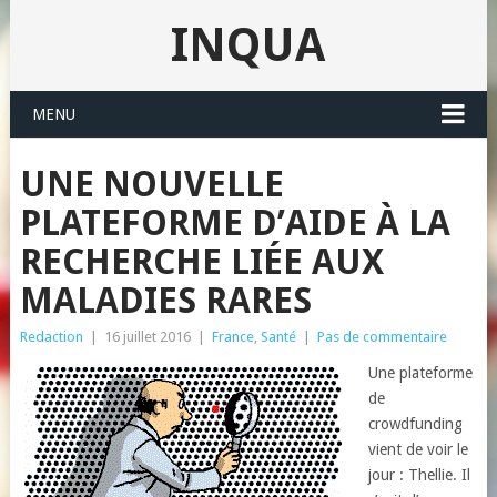
INQUA
MENU
UNE NOUVELLE
PLATEFORME D’AIDE À LA
RECHERCHE LIÉE AUX
MALADIES RARES
Redaction
|
16 juillet 2016
|
France
,
Santé
|
Pas de commentaire
Une plateforme
de
crowdfunding
vient de voir le
jour : Thellie. Il