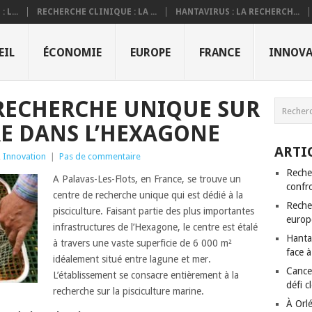
 L...
RECHERCHE CLINIQUE : LA ...
HANTAVIRUS : LA RECHERCH...
EIL
ÉCONOMIE
EUROPE
FRANCE
INNOVA
RECHERCHE UNIQUE SUR
RE DANS L’HEXAGONE
ARTI
,
Innovation
|
Pas de commentaire
Recher
A Palavas-Les-Flots, en France, se trouve un
confro
centre de recherche unique qui est dédié à la
Recher
pisciculture. Faisant partie des plus importantes
europ
infrastructures de l’Hexagone, le centre est étalé
Hantav
à travers une vaste superficie de 6 000 m²
face à
idéalement situé entre lagune et mer.
Cancer
L’établissement se consacre entièrement à la
défi c
recherche sur la pisciculture marine.
À Orl