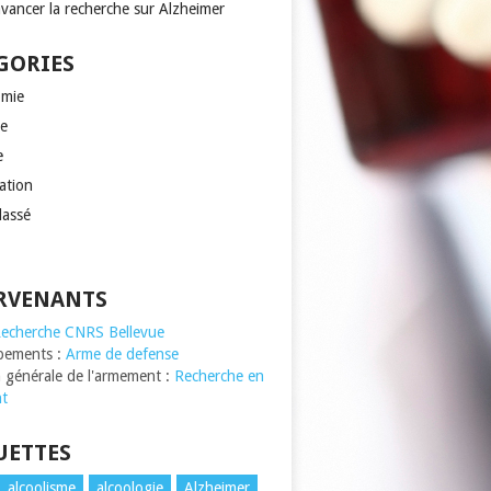
avancer la recherche sur Alzheimer
GORIES
mie
e
e
ation
lassé
RVENANTS
echerche CNRS Bellevue
pements :
Arme de defense
n générale de l'armement :
Recherche en
t
UETTES
alcoolisme
alcoologie
Alzheimer