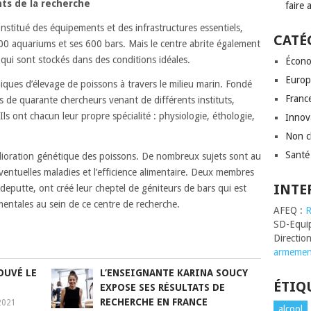
ts de la recherche
faire 
nstitué des équipements et des infrastructures essentiels,
CATÉ
00 aquariums et ses 600 bars. Mais le centre abrite également
qui sont stockés dans des conditions idéales.
Écono
Europ
iques d’élevage de poissons à travers le milieu marin. Fondé
Franc
s de quarante chercheurs venant de différents instituts,
. Ils ont chacun leur propre spécialité : physiologie, éthologie,
Innov
Non c
Santé
élioration génétique des poissons. De nombreux sujets sont au
entuelles maladies et l’efficience alimentaire. Deux membres
INTE
ndeputte, ont créé leur cheptel de géniteurs de bars qui est
entales au sein de ce centre de recherche.
AFEQ :
R
SD-Equi
Directio
armemen
OUVÉ LE
L’ENSEIGNANTE KARINA SOUCY
ÉTIQ
EXPOSE SES RÉSULTATS DE
RECHERCHE EN FRANCE
2021
alcool