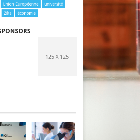
Union Européenne
université
Zika
économie
SPONSORS