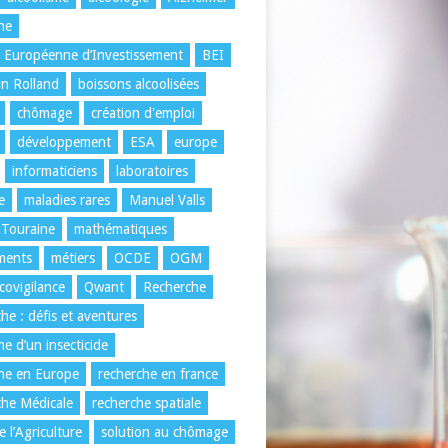
ne
 Européenne d’Investissement
BEI
n Rolland
boissons alcoolisées
chômage
création d'emploi
développement
ESA
europe
informaticiens
laboratoires
e
maladies rares
Manuel Valls
 Touraine
mathématiques
ments
métiers
OCDE
OGM
ovigilance
Qwant
Recherche
he : défis et aventures
he d’un insecticide
he en Europe
recherche en france
he Médicale
recherche spatiale
 l’Agriculture
solution au chômage