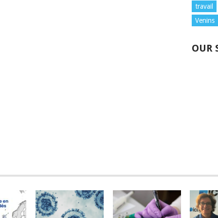
travail
Venins
OUR 