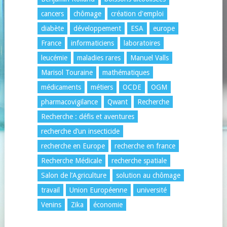
cancers
chômage
création d'emploi
diabète
développement
ESA
europe
France
informaticiens
laboratoires
leucémie
maladies rares
Manuel Valls
Marisol Touraine
mathématiques
médicaments
métiers
OCDE
OGM
pharmacovigilance
Qwant
Recherche
Recherche : défis et aventures
recherche d’un insecticide
recherche en Europe
recherche en france
Recherche Médicale
recherche spatiale
Salon de l’Agriculture
solution au chômage
travail
Union Européenne
université
Venins
Zika
économie