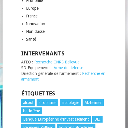
Économie
Europe
France
Innovation
Non classé
Santé
INTERVENANTS
AFEQ :
Recherche CNRS Bellevue
SD-Equipements :
Arme de defense
Direction générale de l'armement :
Recherche en
armement
ÉTIQUETTES
alcool
alcoolisme
alcoologie
Alzheimer
baclofène
Banque Européenne d’Investissement
BEI
Benjamin Rolland
boissons alcoolisées