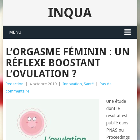
INQUA
MENU
L’ORGASME FÉMININ : UN
RÉFLEXE BOOSTANT
L’OVULATION ?
Redaction
|
4 octobre 2019
|
Innovation
,
Santé
|
Pas de
commentaire
Une étude
dont le
résultat est
publié dans
PNAS ou
Proceedings