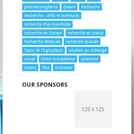
pharmacovigilance
Qwant
Recherche
Recherche : défis et aventures
recherche d’un insecticide
recherche en Europe
recherche en france
Recherche Médicale
recherche spatiale
Salon de l’Agriculture
solution au chômage
travail
Union Européenne
université
Venins
Zika
économie
OUR SPONSORS