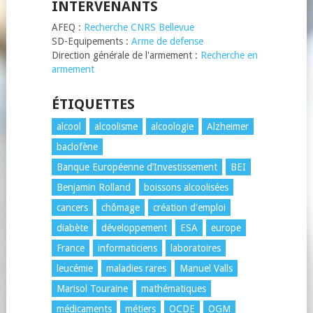
INTERVENANTS
AFEQ :
Recherche CNRS Bellevue
SD-Equipements :
Arme de defense
Direction générale de l'armement :
Recherche en
armement
ÉTIQUETTES
alcool
alcoolisme
alcoologie
Alzheimer
baclofène
Banque Européenne d’Investissement
BEI
Benjamin Rolland
boissons alcoolisées
cancers
chômage
création d'emploi
diabète
développement
ESA
europe
France
informaticiens
laboratoires
leucémie
maladies rares
Manuel Valls
Marisol Touraine
mathématiques
médicaments
métiers
OCDE
OGM