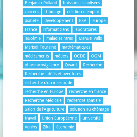
Benjamin Rolland
boissons alcoolisées
cancers
chômage
création d'emploi
diabète
développement
ESA
europe
France
informaticiens
laboratoires
leucémie
maladies rares
Manuel Valls
Marisol Touraine
mathématiques
médicaments
métiers
OCDE
OGM
pharmacovigilance
Qwant
Recherche
Recherche : défis et aventures
recherche d’un insecticide
recherche en Europe
recherche en france
Recherche Médicale
recherche spatiale
Salon de l’Agriculture
solution au chômage
travail
Union Européenne
université
Venins
Zika
économie